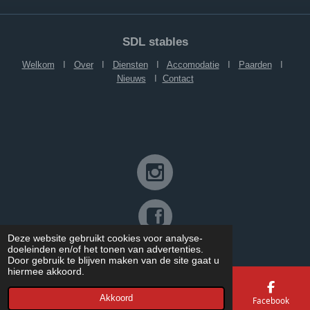
SDL stables
Welkom
I
Over
I
Diensten
I
Accomodatie
I
Paarden
I
Nieuws
I
Contact
Deze website gebruikt cookies voor analyse-
©SDL stables
doeleinden en/of het tonen van advertenties.
Door gebruik te blijven maken van de site gaat u
hiermee akkoord.
Akkoord
E-mailadres
Telefoonnummer
Kaart
Facebook