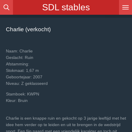
SDL stables
Ga
direct
naar
de
Charlie (verkocht)
hoofdinhoud
Naam: Charlie
Geslacht: Ruin
Afstamming:
Stokmaat: 1,67 m
Geboortejaar: 2007
Niveau: Z geklasseerd
Stamboek: KWPN
Kleur: Bruin
Charlie is een knappe ruin en gekocht op 3 jarige leeftijd met het
idee hem verder op te leiden en uit te brengen in de wedstrijd
sport. Een fijn paard met een vriendelijk karakter en toch pit.