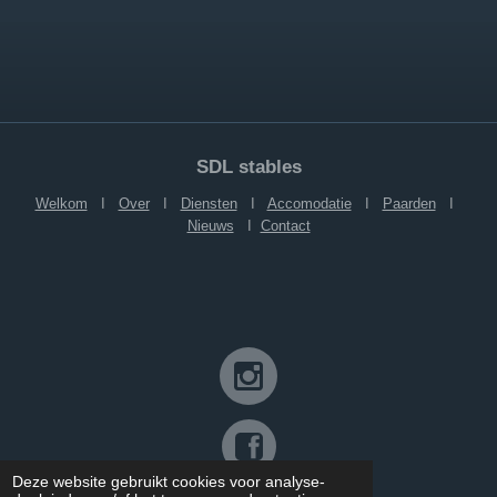
SDL stables
Welkom
I
Over
I
Diensten
I
Accomodatie
I
Paarden
I
Nieuws
I
Contact
Deze website gebruikt cookies voor analyse-
©SDL stables